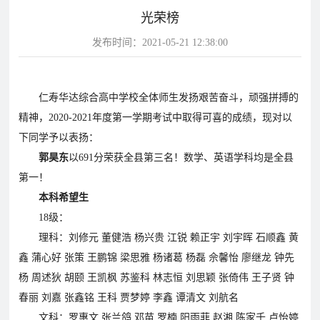
光荣榜
片
发布时间：2021-05-21 12:38:00
校
学
华
教
华
园
生
达
师
达
风
天
故
风
仁寿华达综合高中学校全体师生发扬艰苦奋斗，顽强拼搏的
采
地
事
采
精神，2020-2021年度第一学期考试中取得可喜的成绩，现对以
影
下同学予以表扬：
视
郭昊东
以691分荣获全县第三名！数学、英语学科均是全县
华
教
学
第一！
达
学
本科希望生
校
影
影
18级：
视
视
理科：刘修元 董健浩 杨兴贵 江锐 赖正宇 刘宇晖 石顺鑫 黄
动
鑫 蒲心好 张策 王鹏锦 梁思雅 杨诸葛 杨磊 佘馨怡 廖继龙 钟先
态
杨 周述狄 胡颐 王凯枫 苏鉴科 林志恒 刘思颖 张倚伟 王子贤 钟
学
学
教
春丽 刘嘉 张鑫铭 王科 贾梦婷 李鑫 谭清文 刘航名
校
校
文科：罗惠文 张兰鸽 邓苗 罗楠 阳雨菲 赵湘 陈家千 卢怡婷