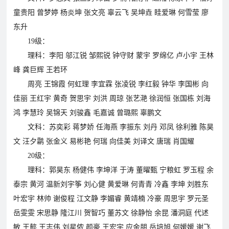
育
资
公
童贵阳 曾梦婷 杨炎坤 张文亮 辜云飞 吴坤垚 眭爱琳 何雪莹 廖
讯
告
东升
教
19级：
研
理科：李阳 邬江锐 邹熙锐 钟守财 蒙宇 罗绵亿 卢小宇 王林
教
特
教
峰 龚巨辉 王若环
招
研
色
育
周亮 王锦霞 何虹理 李宜霖 张凌锐 李红毅 钟华 李国彬 向
聘
动
教
教
佳丽 王红宇 黄奇 贺思宇 刘洪 周琼 张艺滟 徐润恒 张国栋 刘海
态
育
学
鸿 李慧玲 吴锦天 刘骏鑫 毛嘉诚 曾璐熙 辜鹏文
招
文科：苏奕彩 蒋梦娇 任海燕 李振东 刘丹 邓凤 徐利雅 陈昊
文 汪夕鹴 张金义 易彬艳 何瑞 向佳美 刘译文 唐瑞 肖国耀
生
招
学
人
20级：
联
生
员
才
理科：郭昊东 杨健伟 李坤洋 于涛 董曜甄 宁粮虹 罗玉程 余
系
泰宗 黄河 温新刘宇筝 刘心健 黄爱琳 何青青 冷鑫 李坤 刘胜东
政
报
招
叶宏宇 林帅 谢俊程 江文静 李媚睿 黄靖楠 冷豪 周思宇 罗元圣
策
名
聘
我
岳雯雯 宋思静 隆江川 贺智巧 董苏文 徐静怡 余昆 潘洞庭 代述
敏 王懿 王志伟 刘星侬 颜豪 王宏宇 应金朋 岳培旭 何媛媛 谢飞
们