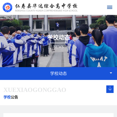
首
学校动态
页
NEWS
学
校
概
学校动态
况
XUEXIAOGONGGAO
学
校
发
学
学
华
校
长
展
校
校
学校
公告
达
概
致
历
文
荣
况
辞
程
化
誉
名