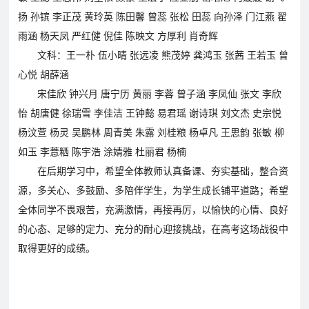
联
在
扬 孙镔 李正茂 黄玲英 陈田馨 曾蕊 张松 田蕊 向孙泽 门江燕 翟
雨涵 杨天凤 严红健 倪佳 陈映文 方厚利 肖奇辉
系
线
文科：王一朴 伍小晴 张远凌 熊茂婷 龚鸿玉 张茜 王若玉 曾
我
报
心悦 胡薛涵
们
名
宋佳欣 钟兴月 唐宁历 黄丽 李蓉 曾子涵 李凤仙 张文 李欣
怡 胡唐健 徐瑞雪 李佳洁 王钟懿 易君瑶 谢诗琪 刘文杰 史宗悦
杨汶萱 杨灵 吴鹏林 周青美 朱露 刘桂粮 杨卓凡 王思韵 张敏 柳
如玉 李薏粞 陈宇浩 涂婧雅 杜丽君 杨楠
在后期学习中，希望全体教师认真备课、夯实基础，整合资
源，多关心、多鼓励、多陪伴学生，为学生成长铺平道路；希望
全体同学不畏艰苦，充满激情，再接再厉，以愉快的心情、良好
的心态、足够的定力、充分的耐心迎接挑战，在高考这场战役中
取得更好的成绩。