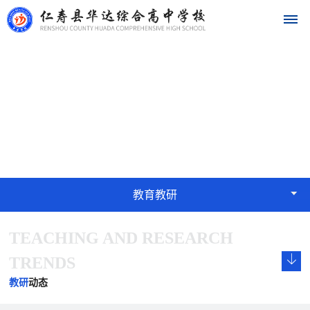
首
教育教研
页
EDUCATION
学
校
概
教育教研
况
TEACHING AND RESEARCH
学
校
发
学
学
华
校
长
展
校
校
TRENDS
达
概
致
历
文
荣
教研
动态
况
辞
程
化
誉
名