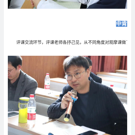
中肯评
评课交流环节，评课老师各抒己见，从不同角度对观摩课做了深