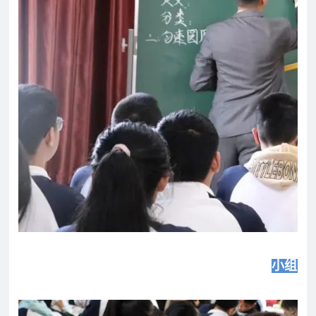
联
在
系
线
我
报
们
名
小组合