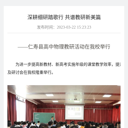
片
深耕细研踏歌行 共谱教研新美篇
校
学
华
教
华
园
生
达
师
发布时间：2023-03-22 15:23:23
达
风
天
故
风
采
地
事
采
——仁寿县高中物理教研活动在我校举行
影
视
为进一步提高新教材、新高考实施年级的课堂教学效率，提升高中教
华
教
学
及研讨会在我校隆重举行。
达
学
校
影
影
视
视
动
态
学
学
教
校
校