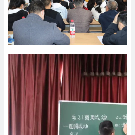
育
资
公
讯
告
教
研
教
特
教
招
研
色
育
聘
动
教
教
态
育
学
招
生
招
学
人
联
生
员
才
系
政
报
招
策
名
聘
我
们